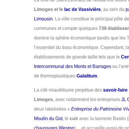
Limoges et le
lac de Vassivière
,
au sein du
p
Limousin
. La ville constitue le principal pôle
communes et compte quelques
739 établisse
domine la sphère économique tandis que les 
l’essentiel du tissu économique. Cependant, l
établissements de grande taille tels que le
Cen
Intercommunal des Monts et Barrages
ou l’entr
de thermoplastiques
Galalitum
.
La cité miaulétoune perpétue des
savoir-faire
Limoges
, avec notamment les entreprises
JL 
deux labelisées «
Entreprise du Patrimoine Vi
Moulin du Got
, le
cuir
avec la tannerie Bastin (
chaussures Weston
)… et accueille aussi de 