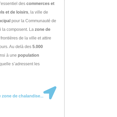
’essentiel des
commerces et
s et de loisirs
, la ville de
ncipal
pour la Communauté de
i la composent. La
zone de
ntières de la ville et attire
tours. Au delà des
5.000
insi à une
population
uelle s’adressent les
e zone de chalandise...