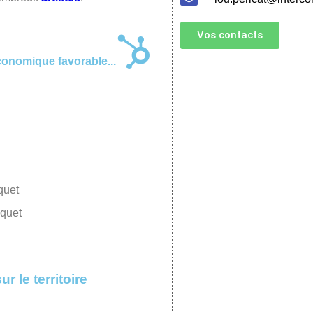
Vos contacts
conomique favorable...
oquet
 le territoire