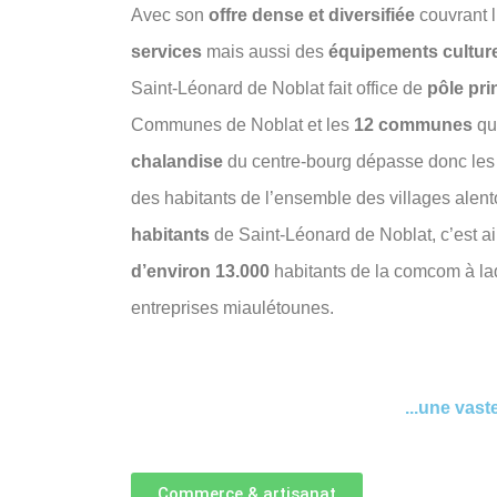
Avec son
offre dense et diversifiée
couvrant l
services
mais aussi des
équipements culturel
Saint-Léonard de Noblat fait office de
pôle pri
Communes de Noblat et les
12 communes
qu
chalandise
du centre-bourg dépasse donc les fro
des habitants de l’ensemble des villages alen
habitants
de Saint-Léonard de Noblat, c’est a
d’environ 13.000
habitants de la comcom à laq
entreprises miaulétounes.
...une vast
Commerce & artisanat