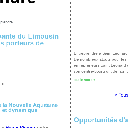
eprendre
ivante du Limousin
s porteurs de
Entreprendre à Saint Léonard
De nombreux atouts pour les
entrepreneurs Saint Léonard 
son centre-bourg ont de nomb
Lire la suite »
tum
» Tous
e la Nouvelle Aquitaine
é et dynamique
Opportunités d'a
 en
Haute-Vienne
,
entre