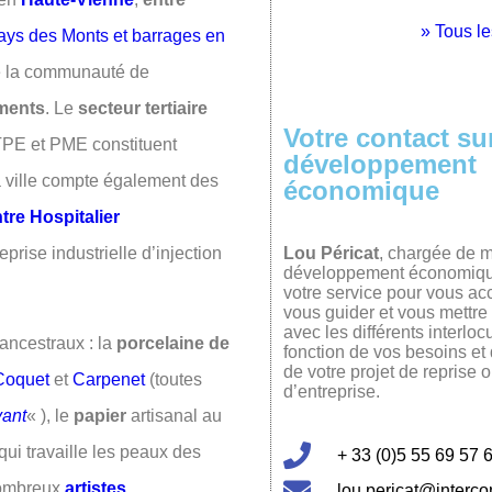
» Tous l
ays des Monts et barrages en
 de la communauté de
ments
. Le
secteur tertiaire
Votre contact sur
TPE et PME constituent
développement
a ville compte également des
économique
tre Hospitalier
Lou Péricat
, chargée de m
eprise industrielle d’injection
développement économique
votre service pour vous a
vous guider et vous mettre 
avec les différents interloc
ancestraux : la
porcelaine de
fonction de vos besoins et
de votre projet de reprise 
Coquet
et
Carpenet
(toutes
d’entreprise.
vant
« ), le
papier
artisanal au
qui travaille les peaux des
+ 33 (0)5 55 69 57 
nombreux
artistes
.
lou.pericat@interco