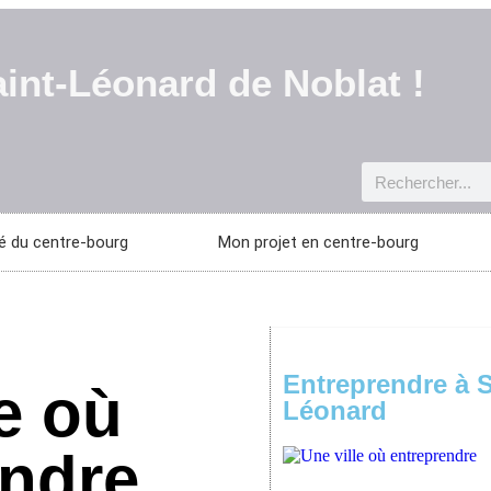
int-Léonard de Noblat !
ité du centre-bourg
Mon projet en centre-bourg
Entreprendre à S
e où
Léonard
endre