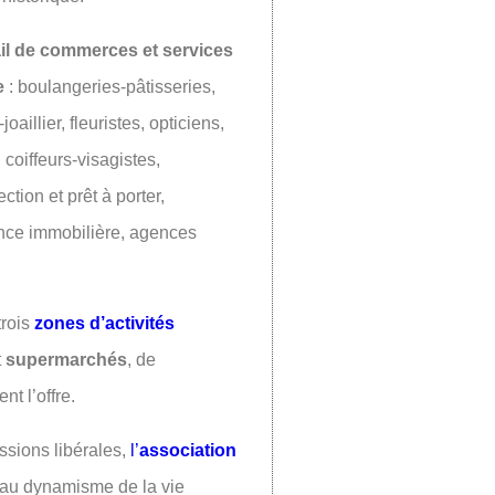
il de commerces et services
e
: boulangeries-pâtisseries,
oaillier, fleuristes, opticiens,
 coiffeurs-visagistes,
tion et prêt à porter,
ence immobilière, agences
trois
zones d’activités
t
supermarchés
, de
nt l’offre.
ssions libérales,
l’
association
 au dynamisme de la vie