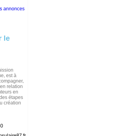
es annonces
 le
ission
, est à
ccompagner,
en relation
uteurs en
 des étapes
ou création
60
nsulaire87.fr